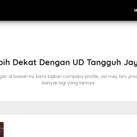
bih Dekat Dengan UD Tangguh Ja
n di bawah ini, kami sajikan company profile, visi misi, tim, pr
banyak lagi yang lainnya.