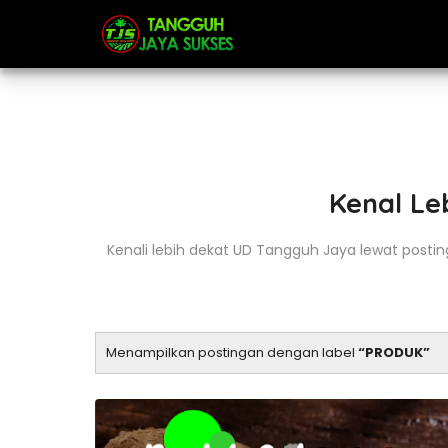
Kenal Le
Kenali lebih dekat UD Tangguh Jaya lewat postinga
Menampilkan postingan dengan label
PRODUK